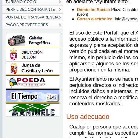
en adelante “Ayuntamiento”.
TURISMO Y OCIO
PERFIL DEL CONTRATANTE
Domicilio Social:
Plaza Constituc
(León)
PORTAL DE TRANSPARENCIA
Correo electrónico:
info@aytosan
PAGO A PROVEEDORES
El uso de este Portal, que el 
acceso público a la informaci
expresa y plena aceptación d
versión publicada en el mome
mismo, sin perjuicio de las c
aplicarse a algunos de los se
proporcionen en la misma.
El Ayuntamiento no se hace r
perjuicios directos o indirect
incluidos daños a sistemas in
reserva el derecho a modific
contenidos mostrados.
Uso adecuado
Cualquier persona que acceda
cumplir las normas especific